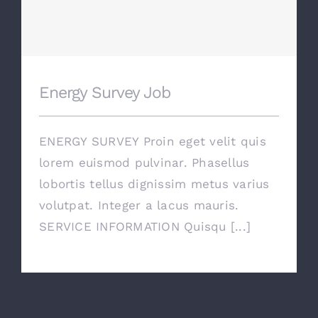
Contactos
Energy Survey Job
Energy Survey Job
ENERGY SURVEY Proin eget velit quis
lorem euismod pulvinar. Phasellus
lobortis tellus dignissim metus varius
volutpat. Integer a lacus mauris.
SERVICE INFORMATION Quisqu [...]