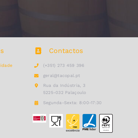
is
Contactos
midade
(+351) 273 459 396
geral@tacopal.pt
Rua da Indústria, 3
5225-032 Palaçoulo
Segunda-Sexta: 8:00-17:30