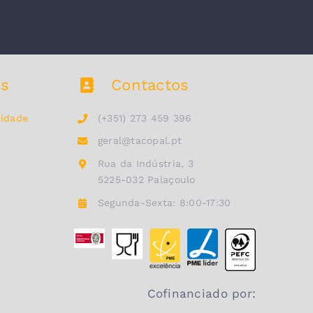
is
Contactos
midade
(+351) 273 459 396
geral@tacopal.pt
Rua da Indústria, 3
5225-032 Palaçoulo
Segunda-Sexta: 8:00-17:30
Cofinanciado por: